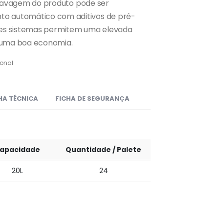
e lavagem do produto pode ser
 automático com aditivos de pré-
es sistemas permitem uma elevada
a uma boa economia.
ional
HA TÉCNICA
FICHA DE SEGURANÇA
apacidade
Quantidade / Palete
20L
24