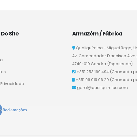
Do Site
Armazém / Fábrica
Qualiquímica - Miguel Rego, U
Av. Comendador Francisco Alves Q
sa
4740-010 Gandra (Esposende)
tos
+351 253 169 494
(Chamada par
+351 96 019 06 29
(Chamada par
a Privacidade
geral@qualiquimica.com