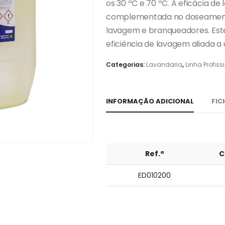
os 30 ºC e 70 ºC. A eficácia d
complementada no doseamento
lavagem e branqueadores. Est
eficiência de lavagem aliada 
Categorias:
Lavandaria
,
Linha Profiss
INFORMAÇÃO ADICIONAL
FIC
Ref.ª
C
ED010200