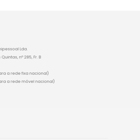
nipessoal Lda.
uintas, nº 285, Fr. B
a a rede fixa nacional)
a a rede móvel nacional)