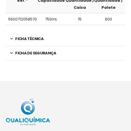
Ref.ª
Capacidade
Quantidade /
Quantidade /
Caixa
Palete
5600712058570
750mL
15
600
FICHA TÉCNICA
FICHA DE SEGURANÇA