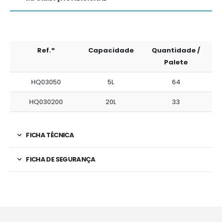
Ref.ª
Capacidade
Quantidade /
Palete
HQ03050
5L
64
HQ030200
20L
33
FICHA TÉCNICA
FICHA DE SEGURANÇA