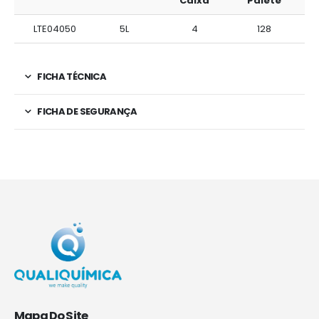
Caixa
Palete
LTE04050
5L
4
128
FICHA TÉCNICA
FICHA DE SEGURANÇA
Mapa Do Site