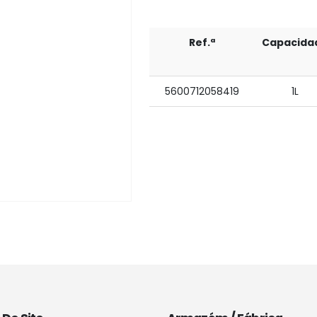
Ref.ª
Capacida
5600712058419
1L