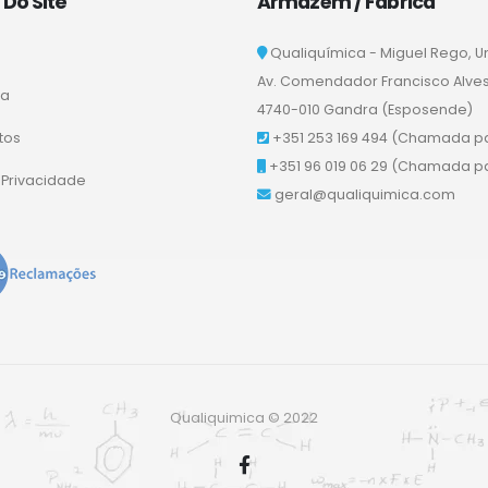
Do Site
Armazém / Fábrica
Qualiquímica - Miguel Rego, U
Av. Comendador Francisco Alves Q
sa
4740-010 Gandra (Esposende)
tos
+351 253 169 494
(Chamada par
+351 96 019 06 29
(Chamada par
a Privacidade
geral@qualiquimica.com
Qualiquimica © 2022