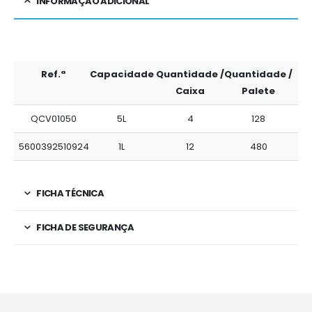
INFORMAÇÃO ADICIONAL
Ref.ª
Capacidade
Quantidade /
Quantidade /
Caixa
Palete
QCV01050
5L
4
128
5600392510924
1L
12
480
FICHA TÉCNICA
FICHA DE SEGURANÇA