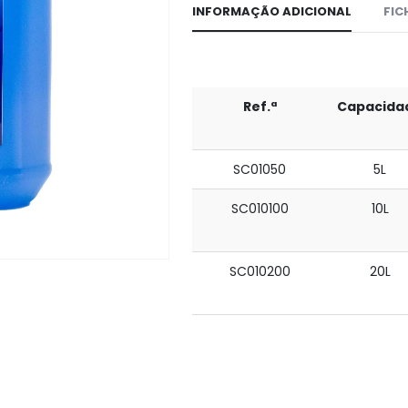
INFORMAÇÃO ADICIONAL
FIC
Ref.ª
Capacida
SC01050
5L
SC010100
10L
SC010200
20L