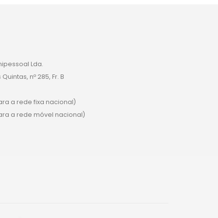
nipessoal Lda.
uintas, nº 285, Fr. B
a a rede fixa nacional)
a a rede móvel nacional)