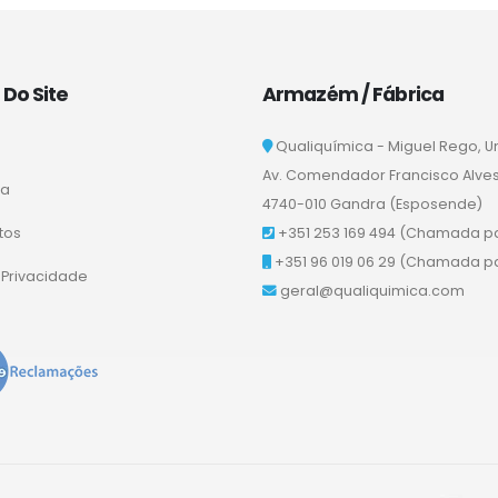
Do Site
Armazém / Fábrica
Qualiquímica - Miguel Rego, U
Av. Comendador Francisco Alves Q
sa
4740-010 Gandra (Esposende)
tos
+351 253 169 494
(Chamada par
+351 96 019 06 29
(Chamada par
a Privacidade
geral@qualiquimica.com