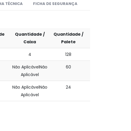
HA TÉCNICA
FICHA DE SEGURANÇA
de
Quantidade /
Quantidade /
Caixa
Palete
4
128
Não AplicávelNão
60
Aplicável
Não AplicávelNão
24
Aplicável