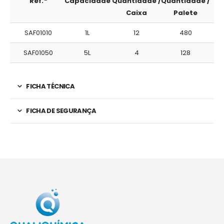
Ref.ª
Capacidade
Quantidade /
Quantidade /
Caixa
Palete
SAF01010
1L
12
480
SAF01050
5L
4
128
FICHA TÉCNICA
FICHA DE SEGURANÇA