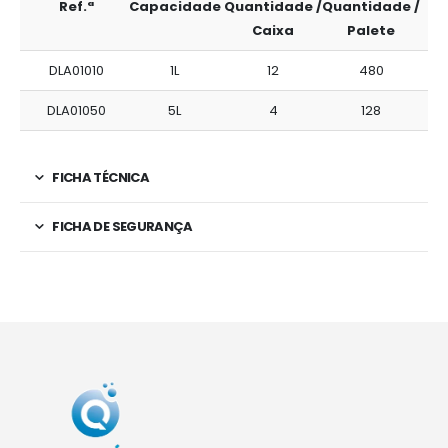
Ref.ª
Capacidade
Quantidade /
Quantidade /
Caixa
Palete
DLA01010
1L
12
480
DLA01050
5L
4
128
FICHA TÉCNICA
FICHA DE SEGURANÇA