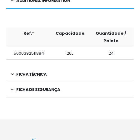
ADDITIONAL INFORMATION
Ref.ª
Capacidade
Quantidade /
Palete
5600392511884
20L
24
FICHA TÉCNICA
FICHA DE SEGURANÇA