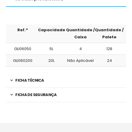
Ref.ª
Capacidade
Quantidade /
Quantidade /
Caixa
Palete
GLI06050
5L
4
128
GLI060200
20L
Não Aplicável
24
FICHA TÉCNICA
FICHA DE SEGURANÇA